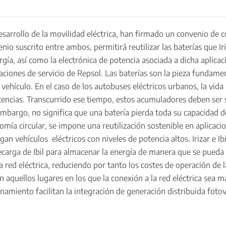
 desarrollo de la movilidad eléctrica, han firmado un convenio de 
venio suscrito entre ambos, permitirá reutilizar las baterías que I
, así como la electrónica de potencia asociada a dicha aplicació
aciones de servicio de Repsol. Las baterías son la pieza fundamen
 vehículo. En el caso de los autobuses eléctricos urbanos, la vida 
tencias. Transcurrido ese tiempo, estos acumuladores deben ser 
 embargo, no significa que una batería pierda toda su capacidad d
a circular, se impone una reutilización sostenible en aplicaci
n vehículos eléctricos con niveles de potencia altos. Irizar e Ibil
ecarga de Ibil para almacenar la energía de manera que se pueda 
a red eléctrica, reduciendo por tanto los costes de operación de la
n aquellos lugares en los que la conexión a la red eléctrica sea 
namiento facilitan la integración de generación distribuida foto