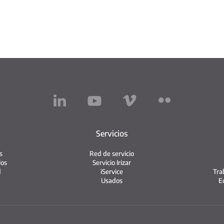
Servicios
s
Red de servicio
los
Servicio Irizar
d
iService
Tra
Usados
E