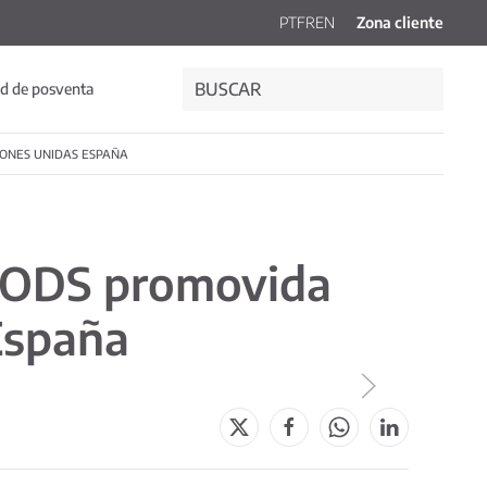
PT
FR
EN
Zona cliente
d de posventa
IONES UNIDAS ESPAÑA
osODS promovida
España