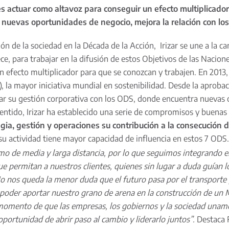
es actuar como altavoz para conseguir un efecto multiplicado
 nuevas oportunidades de negocio, mejora la relación con lo
ación de la sociedad en la Década de la Acción, Irizar se une a
ce, para trabajar en la difusión de estos Objetivos de las Nacione
fecto multiplicador para que se conozcan y trabajen. En 2013, Ir
), la mayor iniciativa mundial en sostenibilidad. Desde la apro
near su gestión corporativa con los ODS, donde encuentra nuevas 
ntido, Irizar ha establecido una serie de compromisos y buenas p
egia, gestión y operaciones su contribución a la consecución
e su actividad tiene mayor capacidad de influencia en estos 7 ODS
mo de media y larga distancia, por lo que seguimos integrando en 
e permitan a nuestros clientes, quienes sin lugar a duda guían
. No nos queda la menor duda que el futuro pasa por el transporte
poder aportar nuestro grano de arena en la construcción de un 
 momento de que las empresas, los gobiernos y la sociedad unam
oportunidad de abrir paso al cambio y liderarlo juntos”.
Destaca R