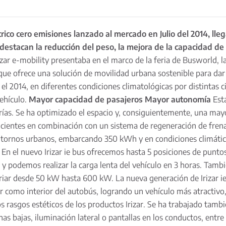
trico cero emisiones lanzado al mercado en Julio del 2014, ll
destacan la reducción del peso, la mejora de la capacidad de
izar e-mobility presentaba en el marco de la feria de Busworld, l
ue ofrece una solución de movilidad urbana sostenible para dar 
l 2014, en diferentes condiciones climatológicas por distintas c
vehículo.
Mayor capacidad de pasajeros
Mayor autonomía
Esta
ías. Se ha optimizado el espacio y, consiguientemente, una may
icientes en combinación con un sistema de regeneración de fren
ntornos urbanos, embarcando 350 kWh y en condiciones climát
En el nuevo Irizar ie bus ofrecemos hasta 5 posiciones de punto
podemos realizar la carga lenta del vehículo en 3 horas. Tambié
riar desde 50 kW hasta 600 kW. La nueva generación de Irizar i
como interior del autobús, logrando un vehículo más atractivo, e
 rasgos estéticos de los productos Irizar. Se ha trabajado tamb
unas bajas, iluminación lateral o pantallas en los conductos, entre 