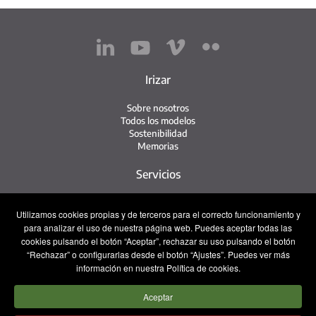
Irizar
Sobre nosotros
Todos los modelos
Sostenibilidad
Memorias
Servicios
Red de servicio
Utilizamos cookies propias y de terceros para el correcto funcionamiento y
Servicio Irizar
para analizar el uso de nuestra página web. Puedes aceptar todas las
iService
Usados
cookies pulsando el botón “Aceptar”, rechazar su uso pulsando el botón
“Rechazar” o configurarlas desde el botón “Ajustes”. Puedes ver más
Contacto
información en nuestra Política de cookies.
Aceptar
Prensa
Contacto