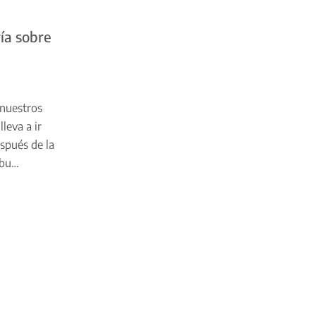
vía sobre
 nuestros
leva a ir
spués de la
obu…