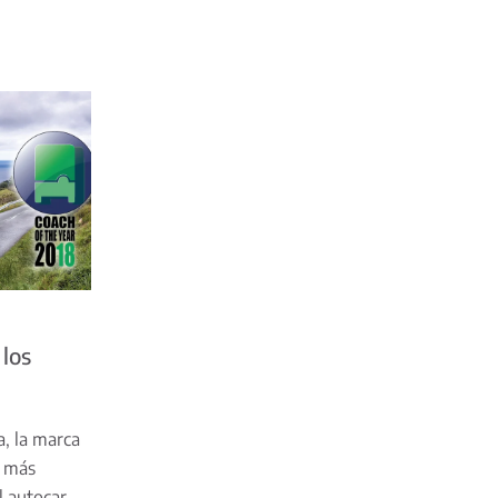
 los
a, la marca
o más
l autocar