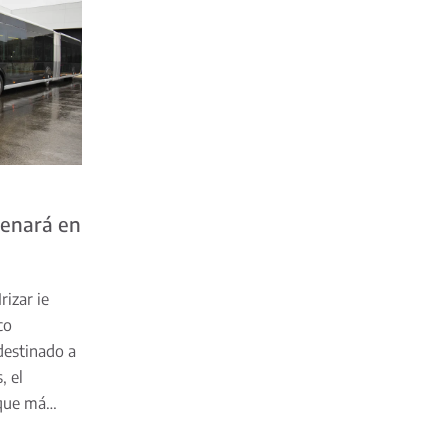
trenará en
rizar ie
co
destinado a
, el
 que má…