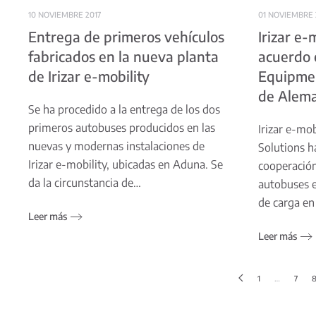
10 NOVIEMBRE 2017
01 NOVIEMBRE 
Entrega de primeros vehículos
Irizar e-
fabricados en la nueva planta
acuerdo 
de Irizar e-mobility
Equipmen
de Alema
Se ha procedido a la entrega de los dos
primeros autobuses producidos en las
Irizar e-mo
nuevas y modernas instalaciones de
Solutions h
Irizar e-mobility, ubicadas en Aduna. Se
cooperación
da la circunstancia de…
autobuses e
de carga en
Leer más
Leer más
1
…
7