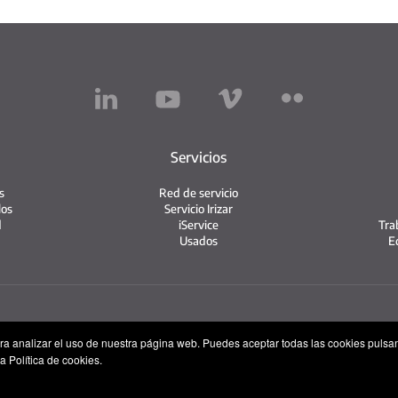
Servicios
s
Red de servicio
los
Servicio Irizar
d
iService
Tra
Usados
E
Aviso legal
Política de privacidad
Política de cookies
ara analizar el uso de nuestra página web. Puedes aceptar todas las cookies pulsa
a Política de cookies.