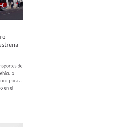
ero
 estrena
nsportes de
vehículo
incorpora a
io en el