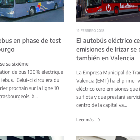
19 FEBRERO 2018
 iebus en phase de test
El autobús eléctrico c
burgo
emisiones de Irizar se
también en Valencia
ise sa sixième
ation de bus 100% électrique
La Empresa Municipal de Tra
r iebus. Celui-ci circulera du
Valencia (EMT) ha el primer 
rier prochain sur la ligne 10
eléctrico cero emisiones que 
trasbourgeois, à…
su flota y que prestará servic
centro de la capital va…
Leer más