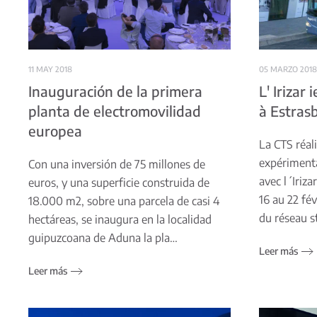
11 MAY 2018
05 MARZO 2018
Inauguración de la primera
L' Irizar
planta de electromovilidad
à Estras
europea
La CTS réal
expériment
Con una inversión de 75 millones de
avec l´Iriza
euros, y una superficie construida de
16 au 22 fév
18.000 m2, sobre una parcela de casi 4
du réseau s
hectáreas, se inaugura en la localidad
guipuzcoana de Aduna la pla…
Leer más
Leer más