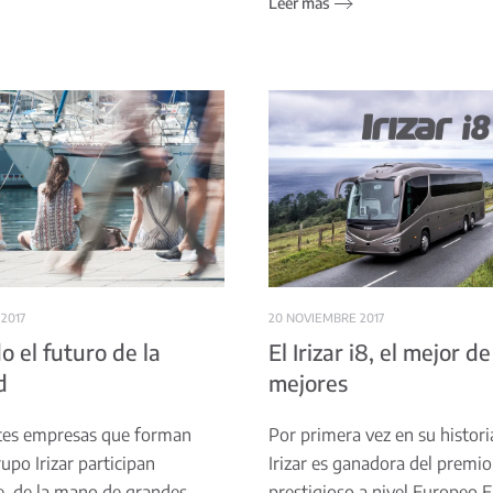
Leer más
2017
20 NOVIEMBRE 2017
o el futuro de la
El Irizar i8, el mejor de
d
mejores
ntes empresas que forman
Por primera vez en su histori
upo Irizar participan
Irizar es ganadora del premi
, de la mano de grandes
prestigioso a nivel Europeo E