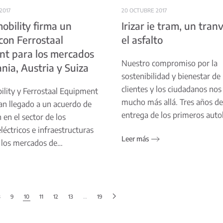
2017
20 OCTUBRE 2017
mobility firma un
Irizar ie tram, un tran
con Ferrostaal
el asfalto
t para los mercados
Nuestro compromiso por la
nia, Austria y Suiza
sostenibilidad y bienestar de
clientes y los ciudadanos nos l
bility y Ferrostaal Equipment
mucho más allá. Tres años de
an llegado a un acuerdo de
entrega de los primeros aut
 en el sector de los
léctricos e infraestructuras
Leer más
 los mercados de…
8
9
10
11
12
13
…
19