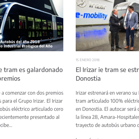
15 ENERO 2018
 ie tram es galardonado
El Irizar ie tram se es
premios
Donostia
e a comenzar con dos premios
Irizar estrenará en verano su I
para el Grupo Irizar. El Irizar
tram articulado 100% eléctri
obús eléctrico articulado cero
en Donostia. El autocar será 
ecientemente presentado al
la línea 28, Amara-Hospitales
ecibe…
trayecto de autobús urbano