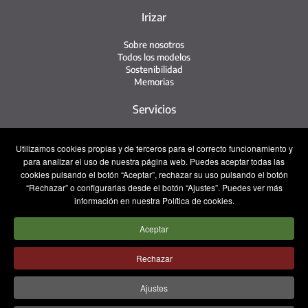
Irizar
Sobre nosotros
Todos los modelos
Sostenibilidad
Memorias
Servicios
Red de servicio
Utilizamos cookies propias y de terceros para el correcto funcionamiento y
Servicio Irizar
para analizar el uso de nuestra página web. Puedes aceptar todas las
iService
cookies pulsando el botón “Aceptar”, rechazar su uso pulsando el botón
Usados
“Rechazar” o configurarlas desde el botón “Ajustes”. Puedes ver más
información en nuestra Política de cookies.
Contacto
Aceptar
Prensa
Contacto
Trabaja con nosotros
Rechazar
Equipo comercial
Ajustes