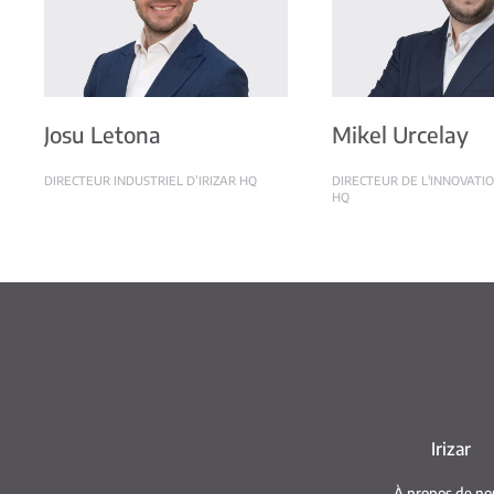
Josu Letona
Mikel Urcelay
DIRECTEUR INDUSTRIEL D’IRIZAR HQ
DIRECTEUR DE L'INNOVATIO
HQ
Irizar
À propos de no