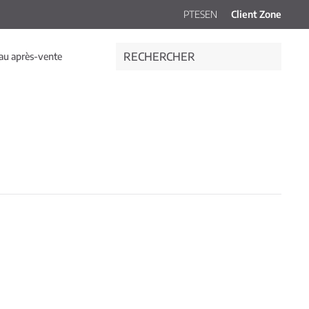
PT
ES
EN
Client Zone
au après-vente