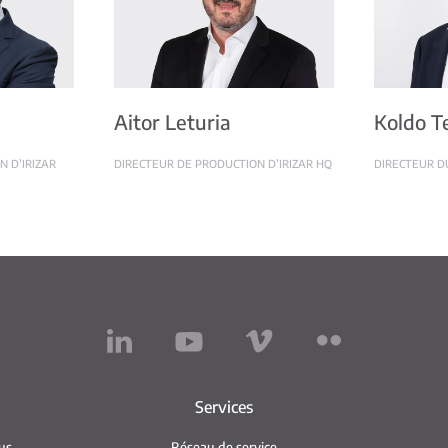
Aitor Leturia
Koldo Te
N D’IRIZAR
DIRECTEUR DE PRODUCTION D’IRIZAR HQ
DIRECTEUR D
Services
us
Réseau de service