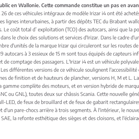
public en Wallonie. Cette commande constitue un pas en avant p
.
26 de ces véhicules intégraux de modèle Irizar i4 ont été achet
les lignes interurbaines, à partir des dépôts TEC du Brabant wa
 Le coût total d’ exploitation (TCO) des autocars, ainsi que la pos
 dans le choix des solutions et services d'Irizar. Dans le cadre 
mbre d'unités de la marque Irizar qui circuleront sur les routes d
t 19 autocars à 3 essieux de 15 m sont tous équipés de capteurs i
t de comptage des passagers. L'Irizar i4 est un véhicule polyval
es différentes versions de ce véhicule soulignent l'accessibilité et
s de finition et de hauteurs de plancher, versions H, M et L. La 
 la gamme complète des moteurs, et en version hybride de marq
GNC ou GNL), toutes deux sur châssis Scania. Cette nouvelle gén
ll-LED, de feux de brouillard et de feux de gabarit rectangulaire
 et d'un pare-chocs arrière à trois segments. À l'intérieur, le n
AE, la refonte esthétique des sièges et des cloisons, et l'éclair