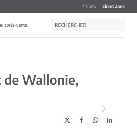
PT
ES
EN
Client Zone
au après-vente
c de Wallonie,