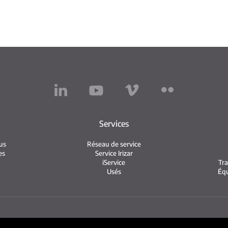
Services
us
Réseau de service
es
Service Irizar
iService
Tra
Usés
Équ
ntions légales
Politique de confidentialité
Politique de cook