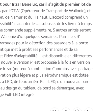
our Irizar Benelux, car il s'agit du premier lot de
és par l'OTW (Opérateur de Transport de Wallonie), et
llon, de Namur et du Hainaut. L'accord comprend un
sibilité d'adapter les autobus et de les livrer à temps
d'une commande supplémentaire, 5 autres unités seront
e Wallonie d'ici quelques semaines. Parmi ces 31
nfrarouges pour la détection des passagers à la porte
ent qui met à profit ses performances et de sa
 l'idée d'adaptabilité. Il est disponible en différentes
nouvelle version i4 est proposée à la fois en version
ue Irizar (moteur à combustion Cummins avec package
ération plus légère et plus aérodynamique est dotée
s à LED, de feux arrière Full-LED, d'un nouveau pare-
ouveau design du tableau de bord se démarque, avec
age Full-LED intégré.