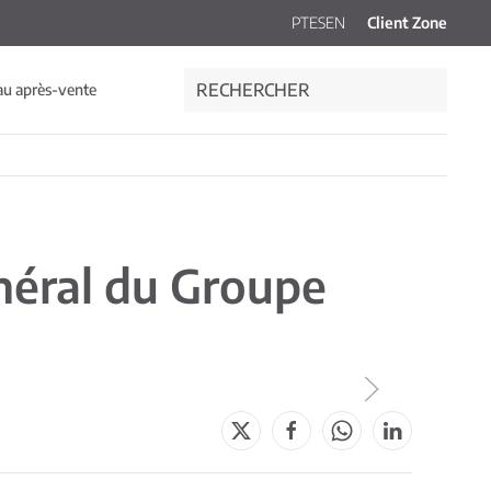
PT
ES
EN
Client Zone
au après-vente
néral du Groupe