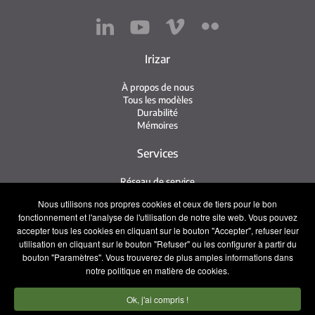
Irizar
À propos de nous
Tous les modèles
Durabilité
Mémoires
Services
Réseau de service
Service Irizar
Nous utilisons nos propres cookies et ceux de tiers pour le bon
iService
fonctionnement et l'analyse de l'utilisation de notre site web. Vous pouvez
Usés
accepter tous les cookies en cliquant sur le bouton "Accepter", refuser leur
utilisation en cliquant sur le bouton "Refuser" ou les configurer à partir du
Contact
bouton "Paramètres". Vous trouverez de plus amples informations dans
notre politique en matière de cookies.
Presse
Contact
Ok, j'ai compris !
Travaillez avec nous
Équipe commerciale