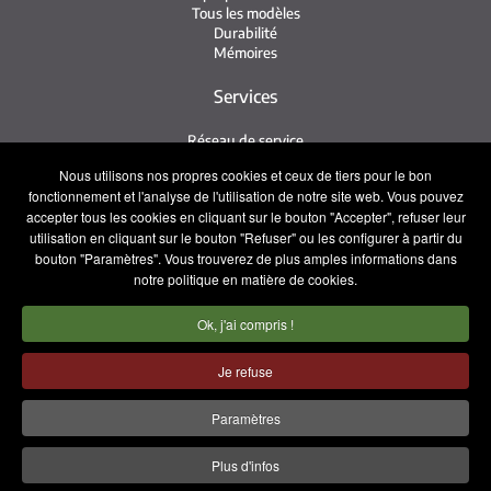
Tous les modèles
Durabilité
Mémoires
Services
Réseau de service
Service Irizar
Nous utilisons nos propres cookies et ceux de tiers pour le bon
iService
fonctionnement et l'analyse de l'utilisation de notre site web. Vous pouvez
Usés
accepter tous les cookies en cliquant sur le bouton "Accepter", refuser leur
utilisation en cliquant sur le bouton "Refuser" ou les configurer à partir du
Contact
bouton "Paramètres". Vous trouverez de plus amples informations dans
notre politique en matière de cookies.
Presse
Contact
Ok, j'ai compris !
Travaillez avec nous
Équipe commerciale
Je refuse
Mentions légales
Politique de confidentialité
Paramètres
Politique de cookies
Plus d'infos