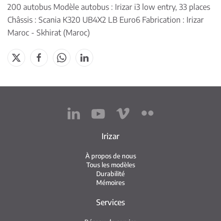
200 autobus Modèle autobus : Irizar i3 low entry, 33 places
Châssis : Scania K320 UB4X2 LB Euro6 Fabrication : Irizar
Maroc - Skhirat (Maroc)
Irizar
À propos de nous
Tous les modèles
Durabilité
Mémoires
Services