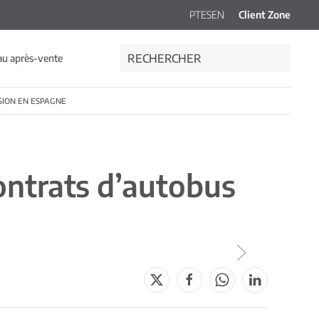
PT
ES
EN
Client Zone
au après-vente
SION EN ESPAGNE
ontrats d’autobus