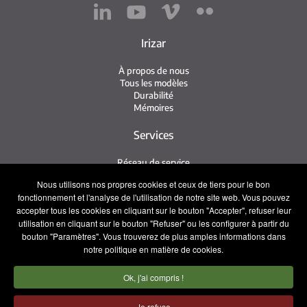
Irizar
À propos de nous
Tous les modèles
Durabilité
Mémoires
Services
Réseau de service
Service Irizar
Nous utilisons nos propres cookies et ceux de tiers pour le bon
iService
fonctionnement et l'analyse de l'utilisation de notre site web. Vous pouvez
Usés
accepter tous les cookies en cliquant sur le bouton "Accepter", refuser leur
utilisation en cliquant sur le bouton "Refuser" ou les configurer à partir du
Contact
bouton "Paramètres". Vous trouverez de plus amples informations dans
notre politique en matière de cookies.
Presse
Contact
Ok, j'ai compris !
Travaillez avec nous
Équipe commerciale
Je refuse