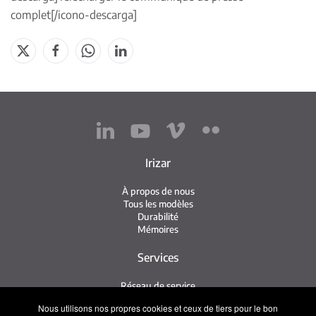
complet
[/icono-descarga]
Irizar
À propos de nous
Tous les modèles
Durabilité
Mémoires
Services
Réseau de service
Service Irizar
Nous utilisons nos propres cookies et ceux de tiers pour le bon
iService