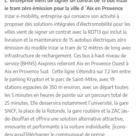
L´entreprise vient de signer un contrat de 15 bus
Irizar
ie tram zéro émission pour la ville d´Aix en Provence
Irizar e-mobility, entreprise qui consacre son activité à
proposer des solutions intégrales d’électromobilité pour les
villes vient de signer un contrat avec la RDT13 qui inclut la
livraison et la maintenance de 15 autobus électriques zéro
émission du modèle Irizar ie tram de 12 mètres de long avec
infrastructure de rechargement. Ces bus à haut niveau de
service (BHNS) Aixpress relieront Aix en Provence Ouest à
Aix en Provence Sud. Cette ligne s’étendra sur 7,2 km entre
le parking Krypton et le parc de Saint-Mitre, avec 19
stations espacées de 350 m environ, avec un départ toutes
les 5 minutes en heures de pointe sur un parcours total de
25 minutes. Elle desservira notamment l’université, la gare
SNCF, la place de la Rotonde, la gare routière et la ZAC Jas-
de-Bouffan et offrira une solution alternative attractive,
innovante et performante à la voiture individuelle. [icono-
descarga]
Télécharger le communiqué de presse