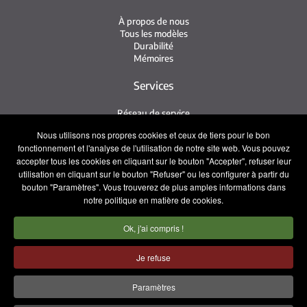
À propos de nous
Tous les modèles
Durabilité
Mémoires
Services
Réseau de service
Service Irizar
Nous utilisons nos propres cookies et ceux de tiers pour le bon
iService
fonctionnement et l'analyse de l'utilisation de notre site web. Vous pouvez
Usés
accepter tous les cookies en cliquant sur le bouton "Accepter", refuser leur
utilisation en cliquant sur le bouton "Refuser" ou les configurer à partir du
Contact
bouton "Paramètres". Vous trouverez de plus amples informations dans
notre politique en matière de cookies.
Presse
Contact
Ok, j'ai compris !
Travaillez avec nous
Équipe commerciale
Je refuse
Mentions légales
Politique de confidentialité
Paramètres