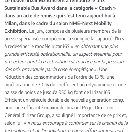
Le nouvel Irizar i6S Efficient a remporté le prix
Sustainable Bus Award dans la catégorie « Coach »
dans un acte de remise qui s'est tenu aujourd'hui à
Milan, dans le cadre du salon NME-Next Mobility
Exhibition.
Le jury, composé de plusieurs membres de la
presse spécialisée européenne, a souligné la capacité d'Irizar
à redessiner le modèle Irizar i6S «
en obtenant une plus
grande efficacité opérationnelle, un aspect essentiel pour
un secteur dont la réactivation est touchée par la pression
des prix provoquée par la crise énergétique
». Une
réduction des consommations de l’ordre de 13 %, une
amélioration de 30 % du coefficient aérodynamique et une
baisse de poids de jusqu'à 950 kg font de l'Irizar i6S
Efficient un véhicule durable de nouvelle génération conçu
pour une efficacité maximale. Imanol Rego, Directeur
Général d’Irizar Group, a souligné l'importance de ce prix et,
selon lui, «
il nous encourage à continuer sur le chemin de la
technologie et de l'innovation, en nous efforçant jour après