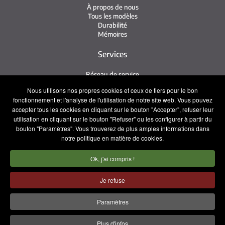
À propos de nous
Tous les modèles
Durabilité
Mémoires
Services
Réseau de service
Service Irizar
Nous utilisons nos propres cookies et ceux de tiers pour le bon
iService
fonctionnement et l'analyse de l'utilisation de notre site web. Vous pouvez
Usés
accepter tous les cookies en cliquant sur le bouton "Accepter", refuser leur
utilisation en cliquant sur le bouton "Refuser" ou les configurer à partir du
Contact
bouton "Paramètres". Vous trouverez de plus amples informations dans
notre politique en matière de cookies.
Presse
Contact
Ok, j'ai compris !
Travaillez avec nous
Équipe commerciale
Je refuse
Mentions légales
Politique de confidentialité
Paramètres
Politique de cookies
Plus d'infos