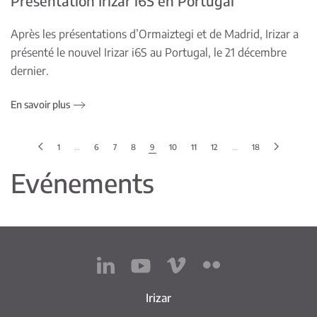
Présentation Irizar i6S en Portugal
Après les présentations d’Ormaiztegi et de Madrid, Irizar a
présenté le nouvel Irizar i6S au Portugal, le 21 décembre
dernier.
En savoir plus
1
…
6
7
8
9
10
11
12
…
18
Evénements
Irizar