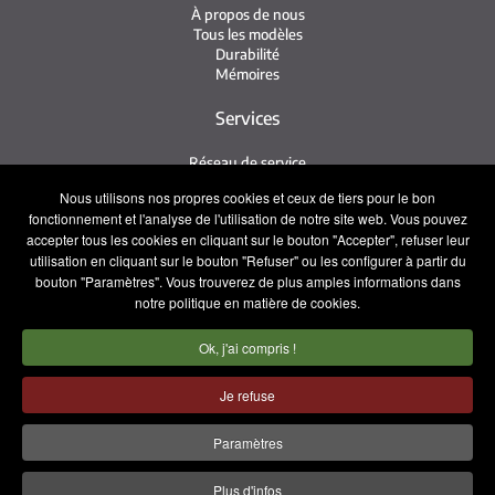
À propos de nous
Tous les modèles
Durabilité
Mémoires
Services
Réseau de service
Service Irizar
Nous utilisons nos propres cookies et ceux de tiers pour le bon
iService
fonctionnement et l'analyse de l'utilisation de notre site web. Vous pouvez
Usés
accepter tous les cookies en cliquant sur le bouton "Accepter", refuser leur
utilisation en cliquant sur le bouton "Refuser" ou les configurer à partir du
Contact
bouton "Paramètres". Vous trouverez de plus amples informations dans
notre politique en matière de cookies.
Presse
Contact
Ok, j'ai compris !
Travaillez avec nous
Équipe commerciale
Je refuse
Mentions légales
Politique de confidentialité
Paramètres
Politique de cookies
Plus d'infos