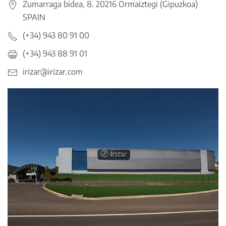
Zumarraga bidea, 8. 20216 Ormaiztegi (Gipuzkoa)
SPAIN
(+34) 943 80 91 00
(+34) 943 88 91 01
irizar@irizar.com