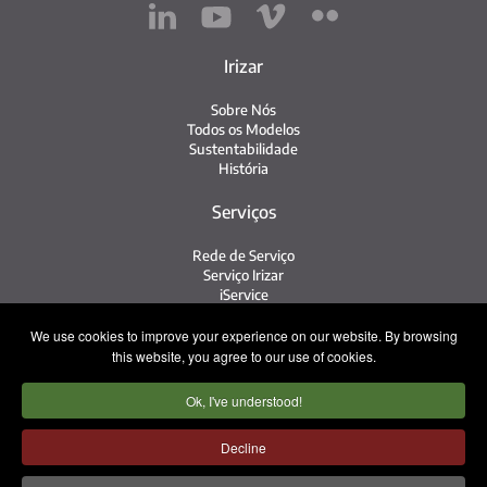
Irizar
Sobre Nós
Todos os Modelos
Sustentabilidade
História
Serviços
Rede de Serviço
Serviço Irizar
iService
Veículos Usados
We use cookies to improve your experience on our website. By browsing
Contato
this website, you agree to our use of cookies.
Ok, I've understood!
Imprensa
Contato
Trabalhe Conosco
Decline
Equipe Comercial